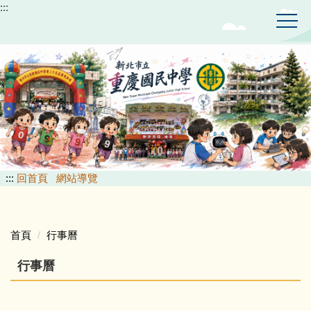
:::
跳
到
主
要
內
容
區
:::
回首頁
網站導覽
首頁
行事曆
行事曆