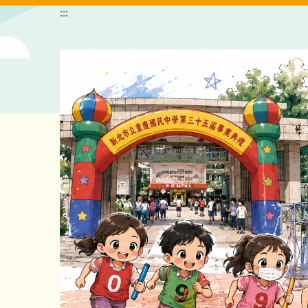
跳
:::
到
主
要
內
容
區