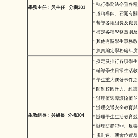
* 執行學務法令暨各
學務主任：吳主任 分機301
* 遴聘導師、召開有
* 督導各組組長及職
* 核定各種學務章則
* 其他有關學生事務
* 負責編定學務處年
* 擬定及推行各項學
* 輔導學生日常生活
* 學生重大偶發事件
* 防制校園暴力、維
* 辦理值週導護輪值
* 辦理交通安全教育
生教組長：吳組長 分機304
* 辦理學生生活教育
* 辦理防範犯罪、反
* 規劃週、朝會位置