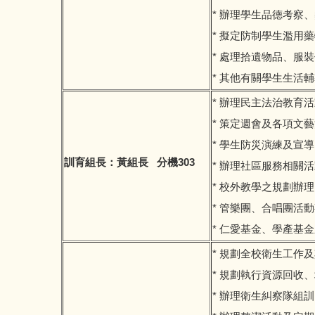
* 辦理學生品德考察
* 擬定防制學生濫用
* 處理拾遺物品、服
* 其他有關學生生活
* 辦理民主法治教育
* 策定週會及各項文
* 學生防災演練及宣
訓育組長：黃組長 分機303
* 辦理社區服務相關
* 校外教學之規劃辦
* 管樂團、合唱團活
* 仁愛基金、學產基
* 規劃全校衛生工作
* 規劃執行資源回收
* 辦理衛生糾察隊組