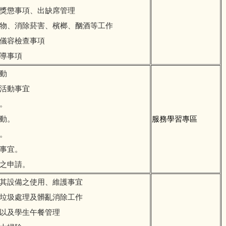
、獎懲事項、出缺席管理
藥物、消除菸害、檳榔、酗酒等工作
裝儀容檢查事項
輔導事項
活動
藝活動事宜
導。
活動。
服務學習專區
理。
動事宜。
金之申請。
及其設備之使用、維護事宜
、垃圾處理及髒亂消除工作
訓以及學生午餐管理