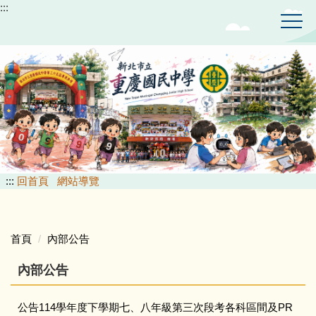
:::
跳
到
主
要
內
容
區
:::
回首頁
網站導覽
首頁
內部公告
內部公告
公告114學年度下學期七、八年級第三次段考各科區間及PR