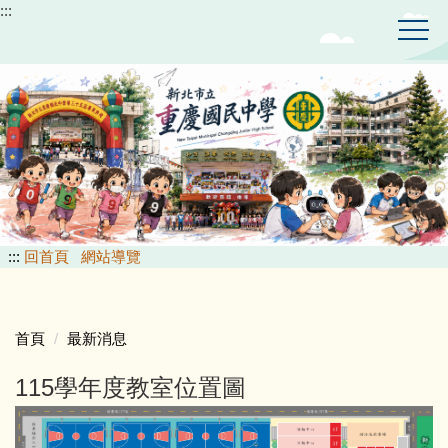
:::
跳
到
主
要
內
容
區
:::
回首頁
網站導覽
首頁
最新消息
115學年度教室位置圖