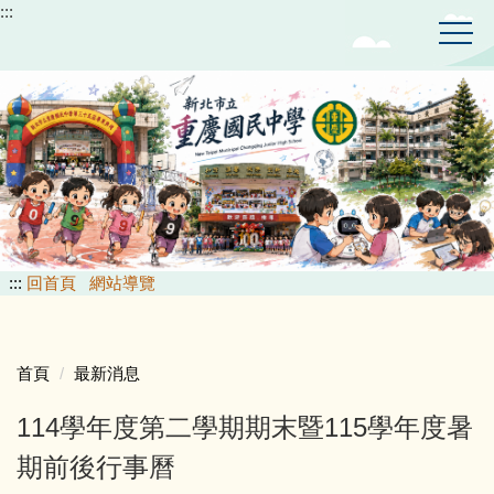
:::
跳
到
主
要
內
容
區
:::
回首頁
網站導覽
首頁
最新消息
114學年度第二學期期末暨115學年度暑
期前後行事曆