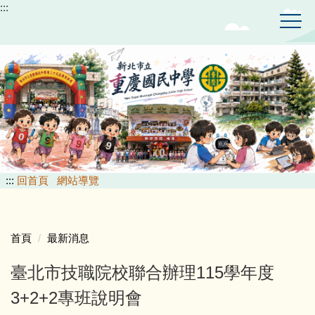
:::
跳
到
主
要
內
容
區
:::
回首頁
網站導覽
首頁
最新消息
臺北市技職院校聯合辦理115學年度
3+2+2專班說明會