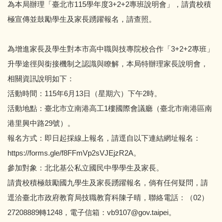
為本局辦理「臺北市115學年度3+2+2專班說明會」，請貴校積
極宣傳並鼓勵學生及家長踴躍報名，請查照。
為增進家長及學生對本市高中職與技專院校合作「3+2+2專班」
升學途徑與銜接機制之認識與瞭解，本局特辦理家長說明會，
相關資訊說明如下：
活動時間：115年6月13日（星期六）下午2時。
活動地點：臺北市立南港高工1樓國際會議廳（臺北市南港區南
港里興中路29號）。
報名方式：即日起採線上報名，請逕自以下連結網址報名：
https://forms.gle/f8FFmVp2sVJEjzR2A。
參加對象：北北基公私立國民中學學生及家長。
請貴校積極鼓勵國九學生及家長踴躍報名，倘有任何疑問，請
逕洽臺北市政府教育局技職教育科陳子晴，聯絡電話：（02）
27208889轉1248，電子信箱：vb9107@gov.taipei。