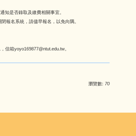
式通知是否錄取及繳費相關事宜。
將提前關閉報名系統，請儘早報名，以免向隅。
箱yoyo169877@ntut.edu.tw。
瀏覽數:
70