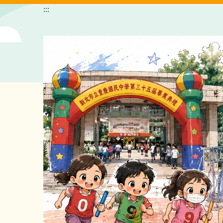
跳
:::
到
主
要
內
容
區