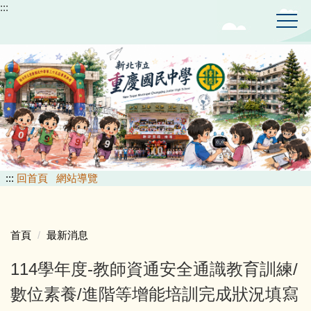
:::
跳
到
主
要
內
容
區
:::
回首頁
網站導覽
首頁
最新消息
114學年度-教師資通安全通識教育訓練/
數位素養/進階等增能培訓完成狀況填寫