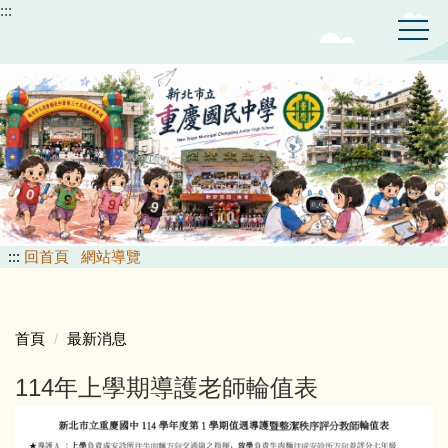
:::
跳
到
主
要
內
容
區
:::
回首頁
網站導覽
首頁
最新消息
114年上學期導護老師輪值表