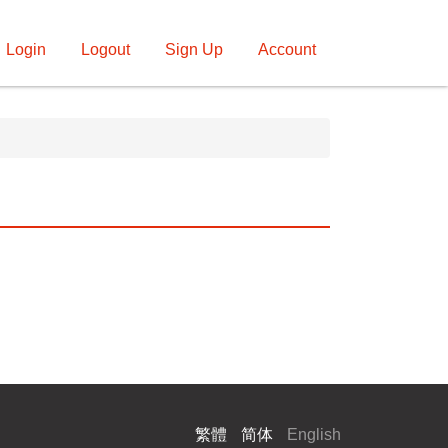
Login
Logout
Sign Up
Account
繁體
简体
English