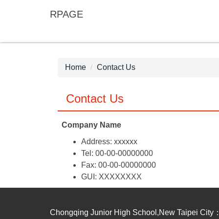
Jump
RPAGE
to
the
main
content
block
Home
Contact Us
Contact Us
Company Name
Address: xxxxxx
Tel: 00-00-00000000
Fax: 00-00-00000000
GUI: XXXXXXXX
Chongqing Junior High School,New Taipe